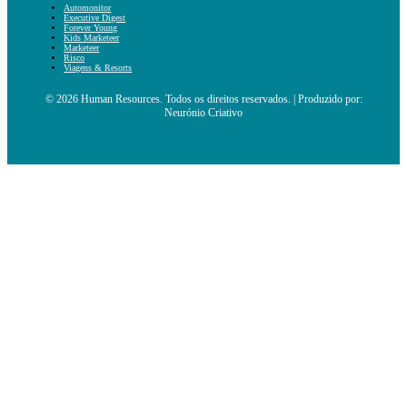
Automonitor
Executive Digest
Forever Young
Kids Marketeer
Marketeer
Risco
Viagens & Resorts
© 2026 Human Resources. Todos os direitos reservados. | Produzido por:
Neurónio Criativo