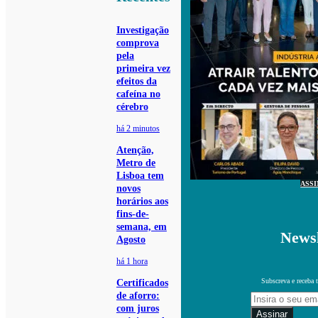
Investigação
comprova
pela
primeira vez
efeitos da
cafeína no
cérebro
há 2 minutos
Atenção,
Metro de
Lisboa tem
ASS
novos
horários aos
fins-de-
semana, em
Newsl
Agosto
há 1 hora
Subscreva e receba 
Certificados
de aforro:
com juros
Assinar