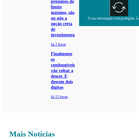
próximos do
limite
máximo, são
ou não a
A sua informação está protegida. Le
opção certa
de
investimento
há 2 horas
Finalmente
os
combustíveis
vão voltar a
descer. E
descem dois
dígitos
há 15 horas
Mais Notícias