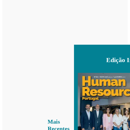
Edição 
Mais
Recentes