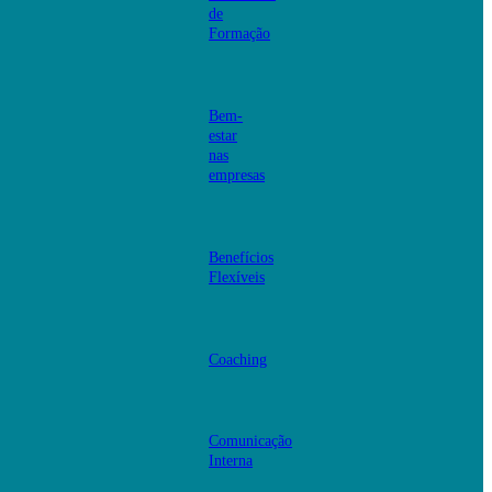
de
Formação
Bem-
estar
nas
empresas
Benefícios
Flexíveis
Coaching
Comunicação
Interna