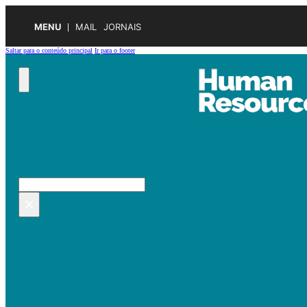
MENU
MAIL
JORNAIS
Saltar para o conteúdo principal
Ir para o footer
Pesquisar no site
Pesquisar
×