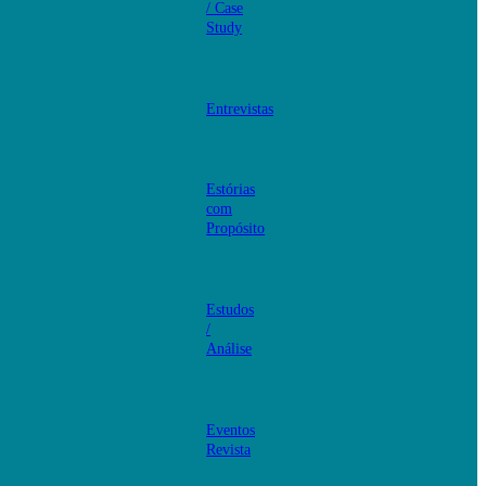
/ Case
Study
Entrevistas
Estórias
com
Propósito
Estudos
/
Análise
Eventos
Revista