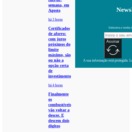
semana, em
Newsl
Agosto
há 3 horas
Subscreva e receba 
Certificados
de aforro:
com juros
Assinar
próximos do
limite
máximo, são
ou não a
A sua informação está protegida. Le
opção certa
de
investimento
há 4 horas
Finalmente
os
combustíveis
vão voltar a
descer. E
descem dois
dígitos