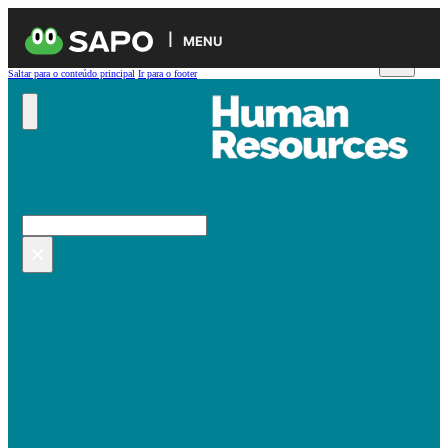
MENU
Saltar para o conteúdo principal
Ir para o footer
Pesquisar no site
Pesquisar
×