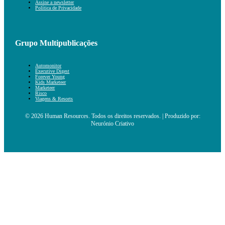
Assine a newsletter
Política de Privacidade
Grupo Multipublicações
Automonitor
Executive Digest
Forever Young
Kids Marketeer
Marketeer
Risco
Viagens & Resorts
© 2026 Human Resources. Todos os direitos reservados. | Produzido por:
Neurónio Criativo