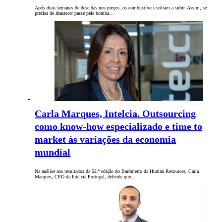
Após duas semanas de descidas nos preços, os combustíveis voltam a subir. Assim, se
precisa de abastecer passe pela bomba…
Carla Marques, Intelcia. Outsourcing
como know-how especializado e time to
market às variações da economia
mundial
Na análise aos resultados da 52.ª edição do Barómetro da Human Resources, Carla
Marques, CEO da Intelcia Portugal, defende que…