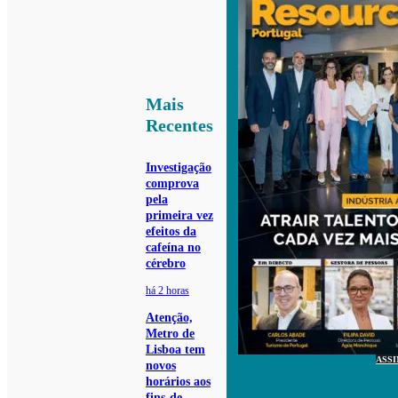
Mais
Recentes
Investigação
comprova
pela
primeira vez
efeitos da
cafeína no
cérebro
há 2 horas
Atenção,
Metro de
Lisboa tem
ASS
novos
horários aos
fins-de-