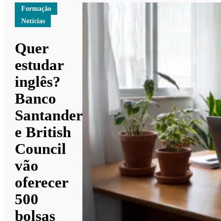
Formação
Notícias
Quer
estudar
inglês?
Banco
Santander
e British
Council
vão
oferecer
500
bolsas