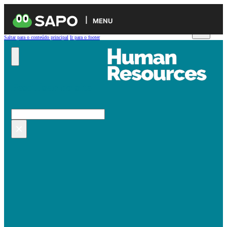
MENU
Saltar para o conteúdo principal
Ir para o footer
Pesquisar no site
Pesquisar
×