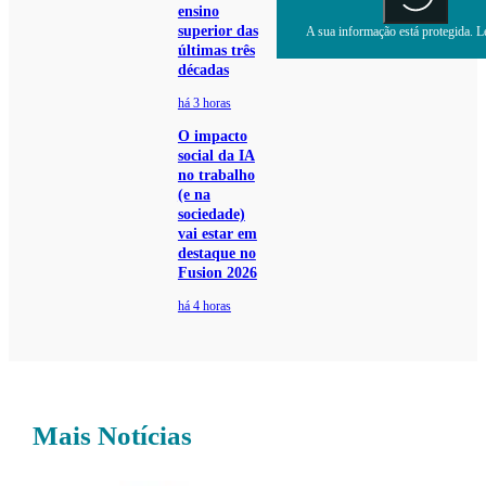
ensino
superior das
A sua informação está protegida. Le
últimas três
décadas
há 3 horas
O impacto
social da IA
no trabalho
(e na
sociedade)
vai estar em
destaque no
Fusion 2026
há 4 horas
Mais Notícias