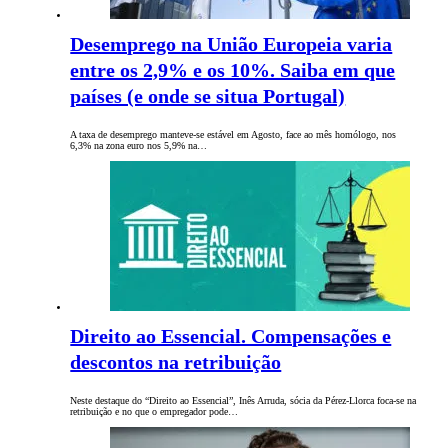
Desemprego na União Europeia varia
entre os 2,9% e os 10%. Saiba em que
países (e onde se situa Portugal)
A taxa de desemprego manteve-se estável em Agosto, face ao mês homólogo, nos
6,3% na zona euro nos 5,9% na…
Direito ao Essencial. Compensações e
descontos na retribuição
Neste destaque do “Direito ao Essencial”, Inês Arruda, sócia da Pérez-Llorca foca-se na
retribuição e no que o empregador pode…