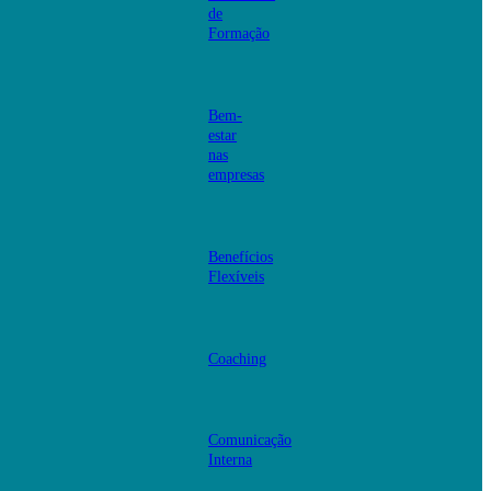
de
Formação
Bem-
estar
nas
empresas
Benefícios
Flexíveis
Coaching
Comunicação
Interna