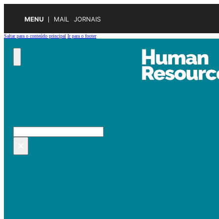
MENU
MAIL
JORNAIS
Saltar para o conteúdo principal
Ir para o footer
Pesquisar no site
Pesquisar
×