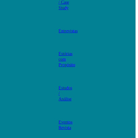
/ Case
Study
Entrevistas
Estórias
com
Propósito
Estudos
/
Análise
Eventos
Revista