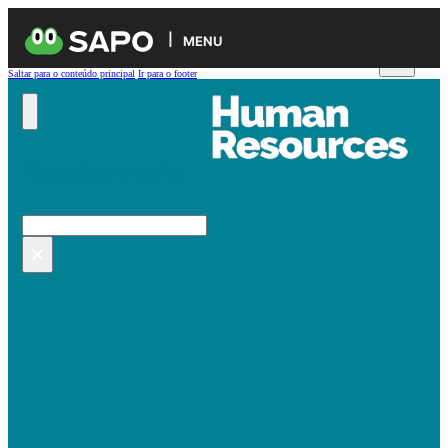
MENU
Saltar para o conteúdo principal
Ir para o footer
Pesquisar no site
Pesquisar
×