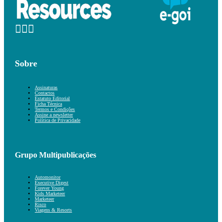
Sobre
Assinaturas
Contactos
Estatuto Editorial
Ficha Técnica
Termos e Condições
Assine a newsletter
Política de Privacidade
Grupo Multipublicações
Automonitor
Executive Digest
Forever Young
Kids Marketeer
Marketeer
Risco
Viagens & Resorts