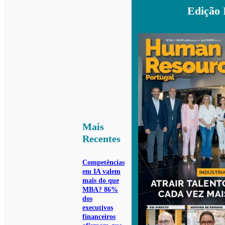
Edição 
Mais
Recentes
Competências
em IA valem
mais do que
MBA? 86%
dos
executivos
financeiros