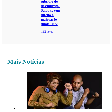
subsídio de
desemprego?
Saiba se tem
direito a
majoração
(mais 10%)
há 2 horas
Mais Notícias