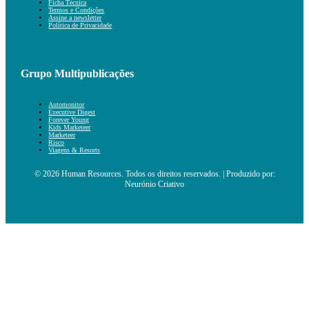
Ficha Técnica
Termos e Condições
Assine a newsletter
Política de Privacidade
Grupo Multipublicações
Automonitor
Executive Digest
Forever Young
Kids Marketeer
Marketeer
Risco
Viagens & Resorts
© 2026 Human Resources. Todos os direitos reservados. | Produzido por:
Neurónio Criativo