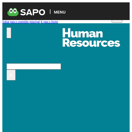
MENU
Saltar para o conteúdo principal
Ir para o footer
Pesquisar no site
Pesquisar
×