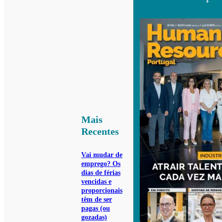
Mais
Recentes
Vai mudar de
emprego? Os
dias de férias
vencidas e
proporcionais
têm de ser
pagas (ou
gozadas)