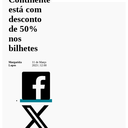
está com
desconto
de 50%
nos
bilhetes
Margarida
11 de Março
Lopes
2023 | 12:00