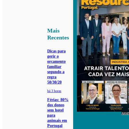
Mais
Recentes
Dicas para
gerir o
orçamento
familiar
segundo a
regra
50/30/20
há 3 horas
Férias: 80%
dos donos
sem hotel
ASSI
para
animais em
Portugal