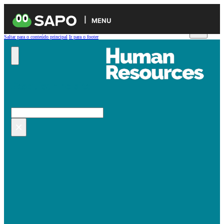
MENU
Saltar para o conteúdo principal
Ir para o footer
Pesquisar no site
Pesquisar
×