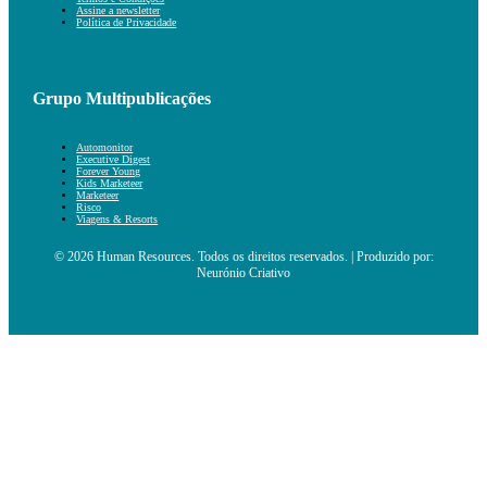
Assine a newsletter
Política de Privacidade
Grupo Multipublicações
Automonitor
Executive Digest
Forever Young
Kids Marketeer
Marketeer
Risco
Viagens & Resorts
© 2026 Human Resources. Todos os direitos reservados. | Produzido por:
Neurónio Criativo