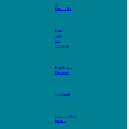
de
Formação
Bem-
estar
nas
empresas
Benefícios
Flexíveis
Coaching
Comunicação
Interna