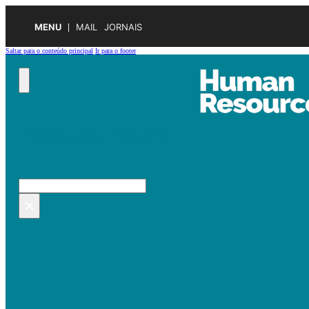
MENU
MAIL
JORNAIS
Saltar para o conteúdo principal
Ir para o footer
Pesquisar no site
Pesquisar
×