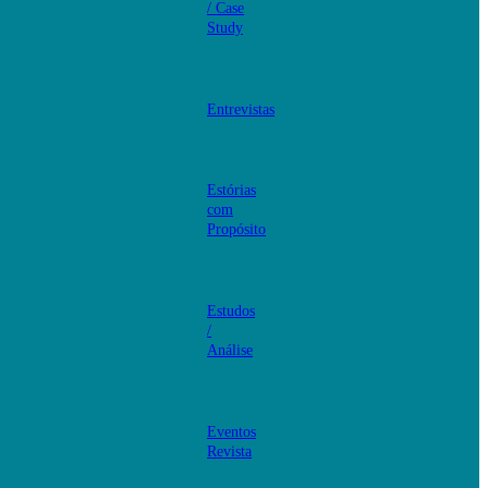
/ Case
Study
Entrevistas
Estórias
com
Propósito
Estudos
/
Análise
Eventos
Revista