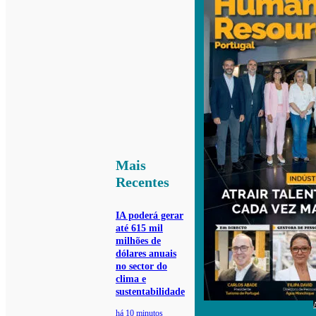
Mais
Recentes
IA poderá gerar
até 615 mil
milhões de
dólares anuais
no sector do
clima e
sustentabilidade
há 10 minutos