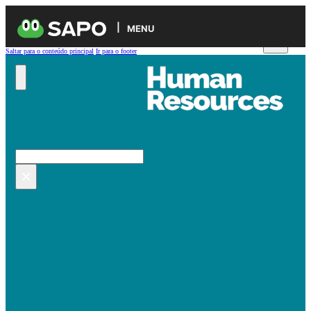
MENU
Saltar para o conteúdo principal
Ir para o footer
Pesquisar no site
Pesquisar
×