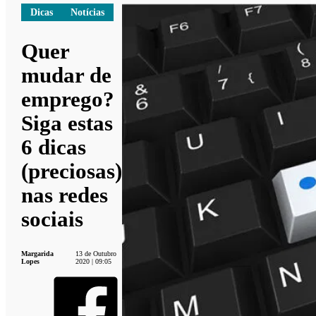
Dicas
Notícias
Quer
mudar de
emprego?
Siga estas
6 dicas
(preciosas)
nas redes
sociais
Margarida
13 de Outubro
Lopes
2020 | 09:05