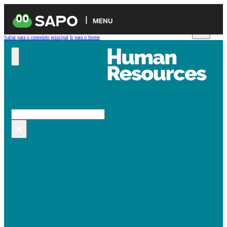
MENU
Saltar para o conteúdo principal
Ir para o footer
Pesquisar no site
Pesquisar
×