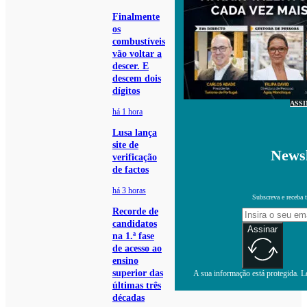
Finalmente
os
combustíveis
vão voltar a
descer. E
descem dois
dígitos
ASS
há 1 hora
Lusa lança
site de
Newsl
verificação
de factos
há 3 horas
Subscreva e receba 
Recorde de
candidatos
Assinar
na 1.ª fase
de acesso ao
ensino
superior das
A sua informação está protegida. Le
últimas três
décadas