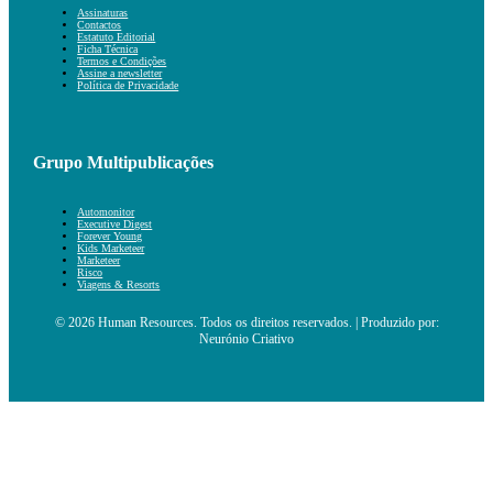
Assinaturas
Contactos
Estatuto Editorial
Ficha Técnica
Termos e Condições
Assine a newsletter
Política de Privacidade
Grupo Multipublicações
Automonitor
Executive Digest
Forever Young
Kids Marketeer
Marketeer
Risco
Viagens & Resorts
© 2026 Human Resources. Todos os direitos reservados. | Produzido por:
Neurónio Criativo