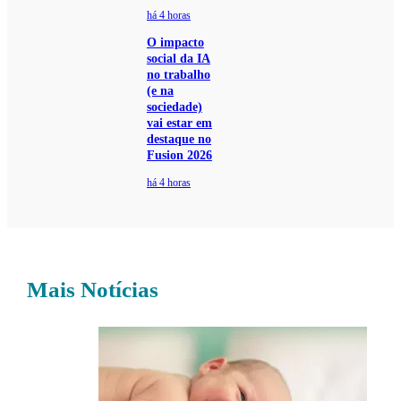
há 4 horas
O impacto
social da IA
no trabalho
(e na
sociedade)
vai estar em
destaque no
Fusion 2026
há 4 horas
Mais Notícias