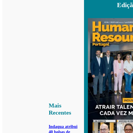
Ediçã
Mais
Recentes
Indaqua atribui
40 bolsas de