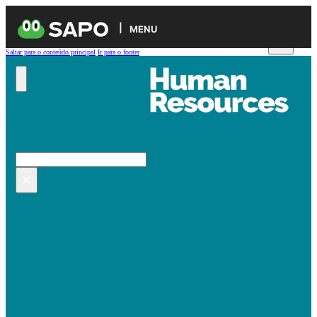
MENU
Saltar para o conteúdo principal
Ir para o footer
Pesquisar no site
Pesquisar
×