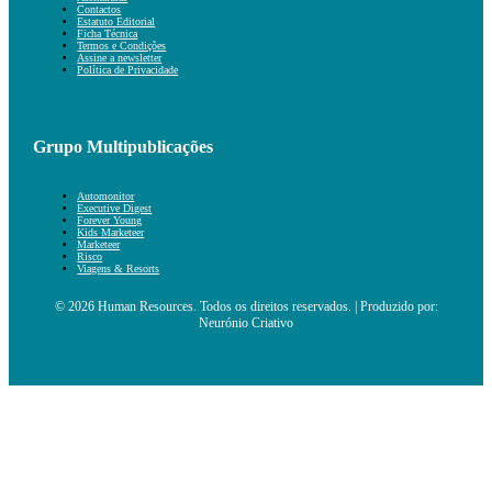
Contactos
Estatuto Editorial
Ficha Técnica
Termos e Condições
Assine a newsletter
Política de Privacidade
Grupo Multipublicações
Automonitor
Executive Digest
Forever Young
Kids Marketeer
Marketeer
Risco
Viagens & Resorts
© 2026 Human Resources. Todos os direitos reservados. | Produzido por:
Neurónio Criativo