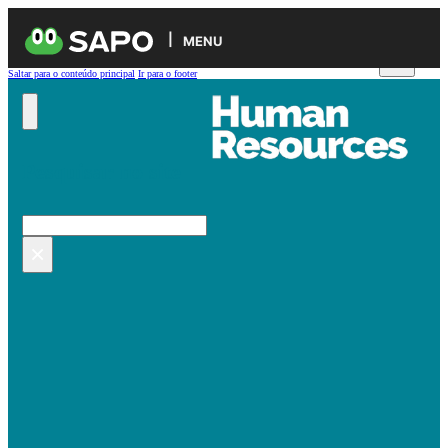
MENU
Saltar para o conteúdo principal
Ir para o footer
Pesquisar no site
Pesquisar
×