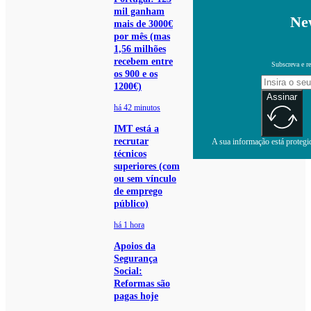
mil ganham
New
mais de 3000€
por mês (mas
1,56 milhões
recebem entre
Subscreva e re
os 900 e os
1200€)
Assinar
há 42 minutos
IMT está a
recrutar
A sua informação está protegid
técnicos
superiores (com
ou sem vínculo
de emprego
público)
há 1 hora
Apoios da
Segurança
Social:
Reformas são
pagas hoje