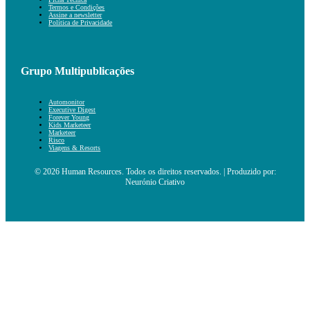
Termos e Condições
Assine a newsletter
Política de Privacidade
Grupo Multipublicações
Automonitor
Executive Digest
Forever Young
Kids Marketeer
Marketeer
Risco
Viagens & Resorts
© 2026 Human Resources. Todos os direitos reservados. | Produzido por:
Neurónio Criativo