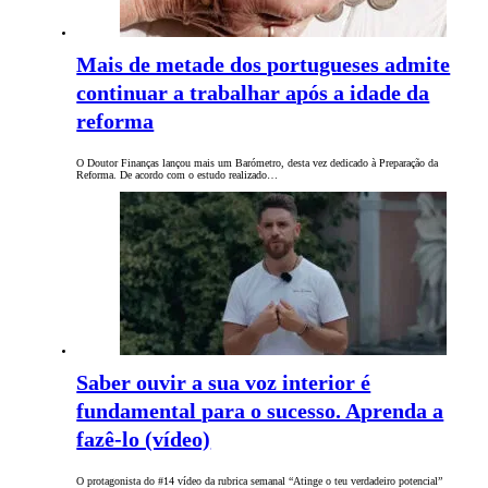
Mais de metade dos portugueses admite
continuar a trabalhar após a idade da
reforma
O Doutor Finanças lançou mais um Barómetro, desta vez dedicado à Preparação da
Reforma. De acordo com o estudo realizado…
Saber ouvir a sua voz interior é
fundamental para o sucesso. Aprenda a
fazê-lo (vídeo)
O protagonista do #14 vídeo da rubrica semanal “Atinge o teu verdadeiro potencial”