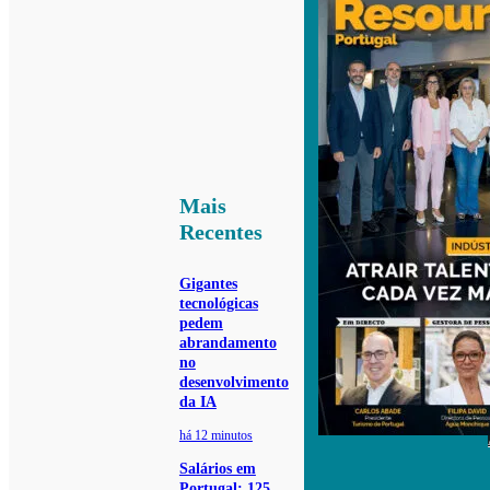
Mais
Recentes
Gigantes
tecnológicas
pedem
abrandamento
no
desenvolvimento
da IA
há 12 minutos
Salários em
Portugal: 125