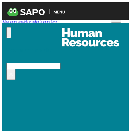
MENU
Saltar para o conteúdo principal
Ir para o footer
Pesquisar no site
Pesquisar
×