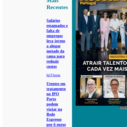
Mais
Recentes
Salários
estagnados e
falta de
empregos
leva jovens
a alugar
metade da
cama para
reduzir
custos
há 9 horas
Utentes em
tratamento
no IPO
Porto
podem
ASSI
viajar na
Rede
Expresso
por 6 euros