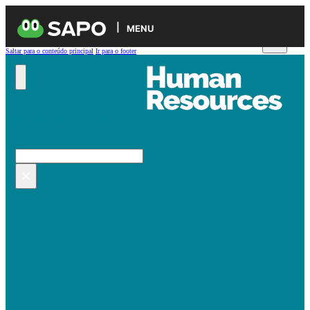
MENU
Saltar para o conteúdo principal
Ir para o footer
Pesquisar no site
Pesquisar
×