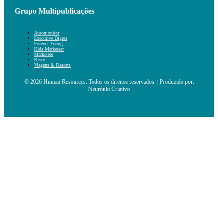
Grupo Multipublicações
Automonitor
Executive Digest
Forever Young
Kids Marketeer
Marketeer
Risco
Viagens & Resorts
© 2026 Human Resources. Todos os direitos reservados. | Produzido por:
Neurónio Criativo