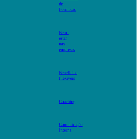
de
Formação
Bem-
estar
nas
empresas
Benefícios
Flexíveis
Coaching
Comunicação
Interna