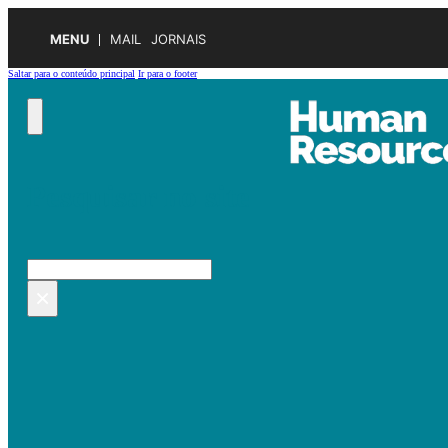
MENU
MAIL
JORNAIS
Saltar para o conteúdo principal
Ir para o footer
Pesquisar no site
Pesquisar
×