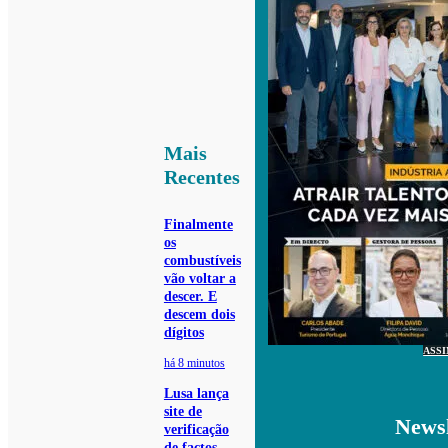
Mais
Recentes
Finalmente
os
combustíveis
vão voltar a
descer. E
descem dois
dígitos
ASS
há 8 minutos
Lusa lança
site de
Newsl
verificação
de factos