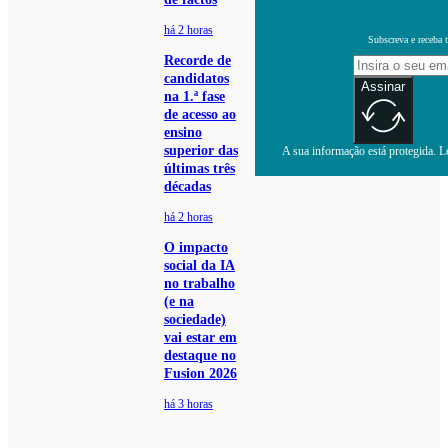
há 2 horas
Subscreva e receba 
Recorde de
candidatos
Assinar
na 1.ª fase
de acesso ao
ensino
superior das
A sua informação está protegida. Le
últimas três
décadas
há 2 horas
O impacto
social da IA
no trabalho
(e na
sociedade)
vai estar em
destaque no
Fusion 2026
há 3 horas