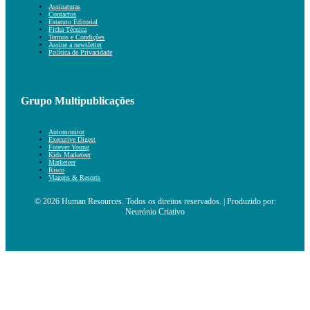
Assinaturas
Contactos
Estatuto Editorial
Ficha Técnica
Termos e Condições
Assine a newsletter
Política de Privacidade
Grupo Multipublicações
Automonitor
Executive Digest
Forever Young
Kids Marketeer
Marketeer
Risco
Viagens & Resorts
© 2026 Human Resources. Todos os direitos reservados. | Produzido por:
Neurónio Criativo