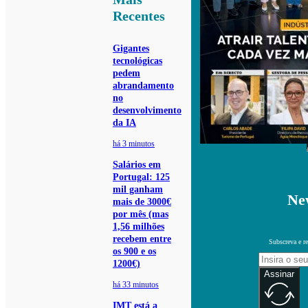
Recentes
Gigantes
tecnológicas
pedem
abrandamento
no
desenvolvimento
da IA
há 3 minutos
Salários em
Portugal: 125
mil ganham
New
mais de 3000€
por mês (mas
1,56 milhões
recebem entre
Subscreva e re
os 900 e os
1200€)
Assinar
há 33 minutos
IMT está a