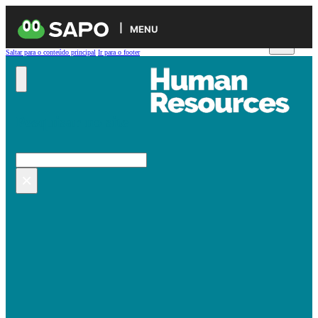
MENU
Saltar para o conteúdo principal
Ir para o footer
Pesquisar no site
Pesquisar
×