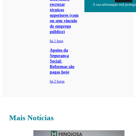
recrutar
A sua informação está protegid
técnicos
superiores (com
ou sem vínculo
de emprego
público)
há 1 hora
Apoios da
Segurança
Social:
Reformas são
pagas hoje
há 2 horas
Mais Notícias