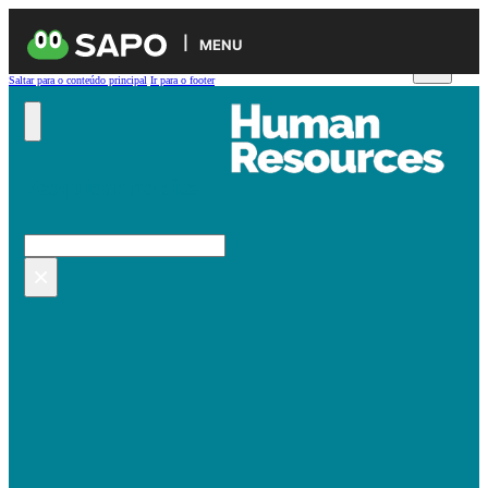
MENU
Saltar para o conteúdo principal
Ir para o footer
Pesquisar no site
Pesquisar
×