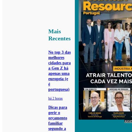
Mais
Recentes
No top 3 das
melhores
cidades para
a Gen Z há
apenas uma
europeia (e
é
portuguesa)
há 2 horas
Dicas para
gerir o
orçamento
ASSI
familiar
segundo a