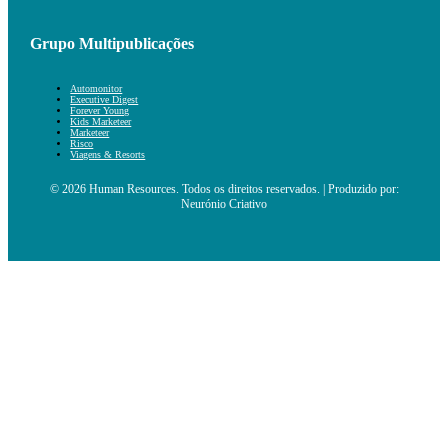
Grupo Multipublicações
Automonitor
Executive Digest
Forever Young
Kids Marketeer
Marketeer
Risco
Viagens & Resorts
© 2026 Human Resources. Todos os direitos reservados. | Produzido por:
Neurónio Criativo