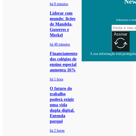
New
há 8 minutos
Liderar com
mundo: lições
Subscreva e rece
de Mandela,
Guterres e
Assinar
Merkel
há 48 minutos
Financiamento
A sua informação está protegida.
dos colégios de
ensino especial
aumenta 16%
há 1 hora
O futuro do
trabalho
poderá exigir
uma vida
dupla digital.
Entenda
porquê
há 2 horas