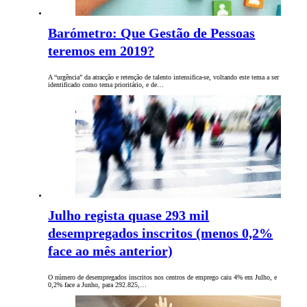
Barómetro: Que Gestão de Pessoas
teremos em 2019?
A “urgência” da atracção e retenção de talento intensifica-se, voltando este tema a ser
identificado como tema prioritário, e de…
Julho regista quase 293 mil
desempregados inscritos (menos 0,2%
face ao mês anterior)
O número de desempregados inscritos nos centros de emprego caiu 4% em Julho, e
0,2% face a Junho, para 292.825,…