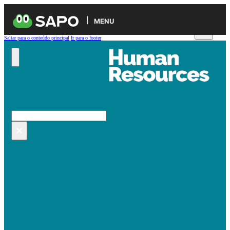
MENU
Saltar para o conteúdo principal
Ir para o footer
Pesquisar no site
Pesquisar
×