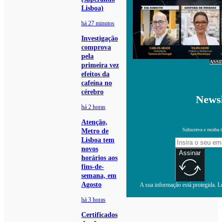
Lisboa)
há 27 minutos
Investigação
comprova
pela
ASS
primeira vez
efeitos da
cafeína no
cérebro
Newsl
há 2 horas
Atenção,
Subscreva e receba 
Metro de
Lisboa tem
novos
Assinar
horários aos
fins-de-
semana, em
Agosto
A sua informação está protegida. Le
há 3 horas
Certificados