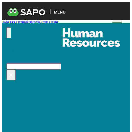
MENU
Saltar para o conteúdo principal
Ir para o footer
Pesquisar no site
Pesquisar
×