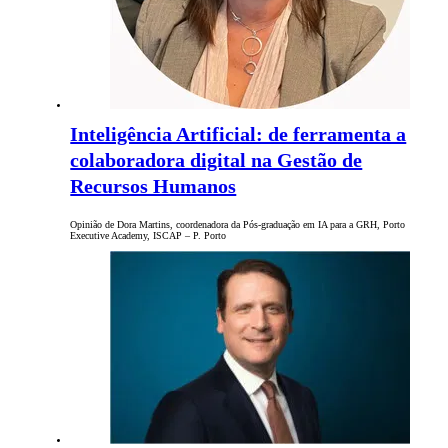
Inteligência Artificial: de ferramenta a
colaboradora digital na Gestão de
Recursos Humanos
Opinião de Dora Martins, coordenadora da Pós-graduação em IA para a GRH, Porto
Executive Academy, ISCAP – P. Porto