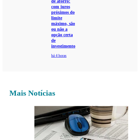
de aforro:
com juros
próximos do
limite
máximo, são
ou não a
opção certa
de
investimento
há 4 horas
Mais Notícias