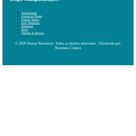
Automonitor
Executive Digest
Forever Young
Kids Marketeer
Marketeer
Risco
Viagens & Resorts
© 2026 Human Resources. Todos os direitos reservados. | Produzido por:
Neurónio Criativo