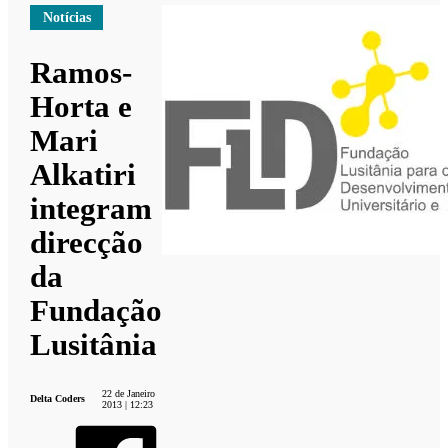
Notícias
Ramos-
Horta e
Mari
Alkatiri
integram
direcção
da
Fundação
Lusitânia
22 de Janeiro
Delta Coders
2013 | 12:23