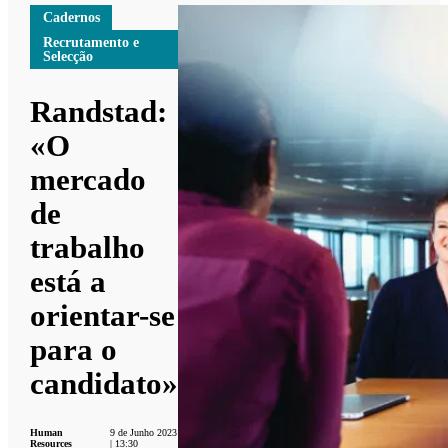
Cadernos
Recrutamento e
Selecção
Randstad:
«O
mercado
de
trabalho
está a
orientar-se
para o
candidato»
Human
9 de Junho 2023
Resources
| 13:30