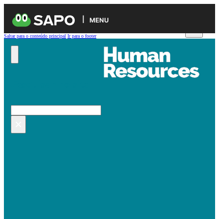
MENU
Saltar para o conteúdo principal
Ir para o footer
Pesquisar no site
Pesquisar
×