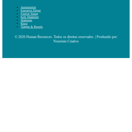
Automonitor
Executive Digest
Forever Young
Kids Marketeer
Marketeer
Risco
Viagens & Resorts
© 2026 Human Resources. Todos os direitos reservados. | Produzido por:
Neurónio Criativo