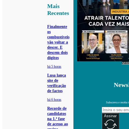
Mais
Recentes
Finalmente
os
combustíveis
vão voltar a
descer. E
descem dois
dígitos
ASS
há 5 horas
Lusa lança
site de
Newsl
verificação
de factos
há 6 horas
Subscreva e receba 
Recorde de
candidatos
Assinar
na 1.ª fase
de acesso ao