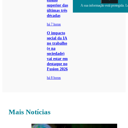
ensino
superior das
A sua informação está protegida. Le
últimas três
décadas
há 7 horas
O impacto
social da IA
no trabalho
(e na
sociedade)
vai estar em
destaque no
Fusion 2026
há 8 horas
Mais Notícias