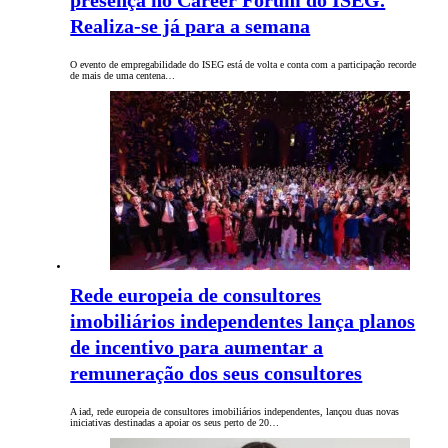
presença no Career Forum do ISEG.
Realiza-se já para a semana
O evento de empregabilidade do ISEG está de volta e conta com a participação recorde
de mais de uma centena…
Rede europeia de consultores
imobiliários independentes lança planos
de incentivo para aumentar a
remuneração dos seus consultores
A iad, rede europeia de consultores imobiliários independentes, lançou duas novas
iniciativas destinadas a apoiar os seus perto de 20…