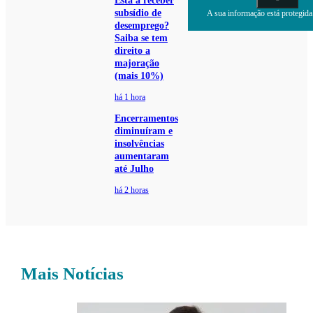
Está a receber
subsídio de
A sua informação está protegida.
desemprego?
Saiba se tem
direito a
majoração
(mais 10%)
há 1 hora
Encerramentos
diminuíram e
insolvências
aumentaram
até Julho
há 2 horas
Mais Notícias