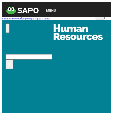
MENU
Saltar para o conteúdo principal
Ir para o footer
Pesquisar no site
Pesquisar
×