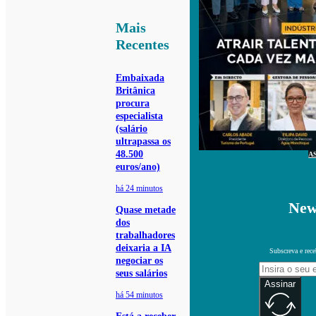
Mais
Recentes
Embaixada
Britânica
procura
especialista
(salário
ultrapassa os
48.500
A
euros/ano)
há 24 minutos
New
Quase metade
dos
trabalhadores
deixaria a IA
Subscreva e rece
negociar os
seus salários
Assinar
há 54 minutos