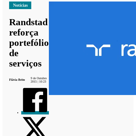
Notícias
Randstad
reforça
portefólio
de
serviços
9 de Outubro
Flávia Brito
2015 | 10:23