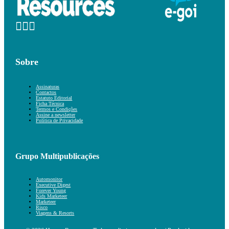
Sobre
Assinaturas
Contactos
Estatuto Editorial
Ficha Técnica
Termos e Condições
Assine a newsletter
Política de Privacidade
Grupo Multipublicações
Automonitor
Executive Digest
Forever Young
Kids Marketeer
Marketeer
Risco
Viagens & Resorts