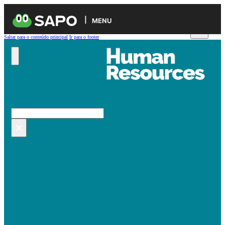
MENU
Saltar para o conteúdo principal
Ir para o footer
Pesquisar no site
Pesquisar
×