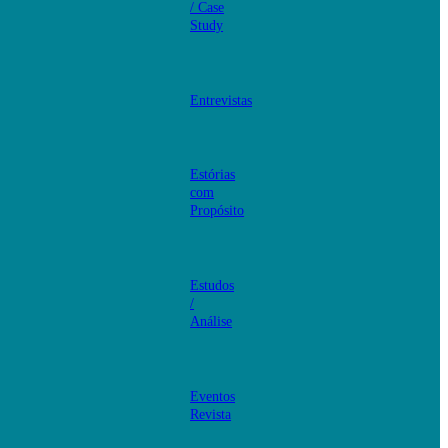
/ Case
Study
Entrevistas
Estórias
com
Propósito
Estudos
/
Análise
Eventos
Revista