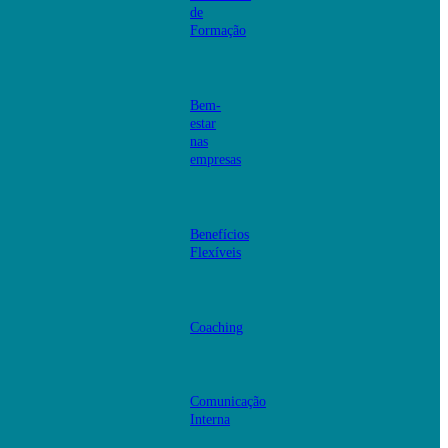
de
Formação
Bem-
estar
nas
empresas
Benefícios
Flexíveis
Coaching
Comunicação
Interna