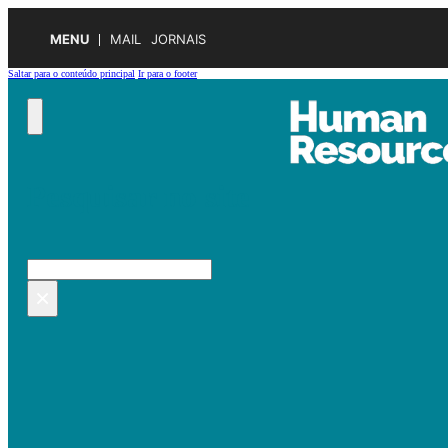
MENU
MAIL
JORNAIS
Saltar para o conteúdo principal
Ir para o footer
Pesquisar no site
Pesquisar
×