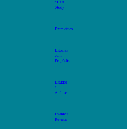
/ Case
Study
Entrevistas
Estórias
com
Propósito
Estudos
/
Análise
Eventos
Revista