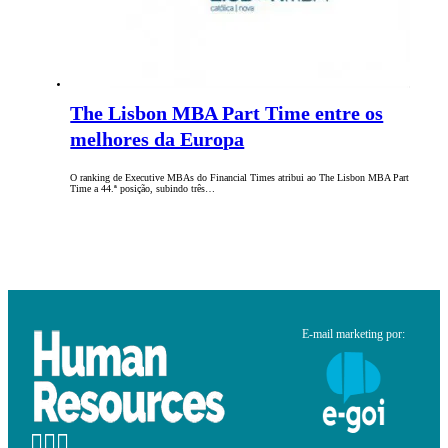
The Lisbon MBA Part Time entre os
melhores da Europa
O ranking de Executive MBAs do Financial Times atribui ao The Lisbon MBA Part
Time a 44.ª posição, subindo três…
E-mail marketing por: