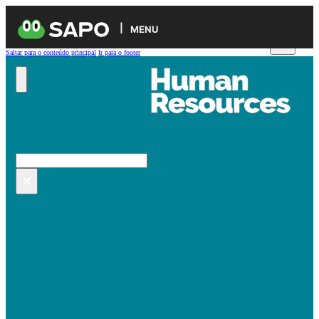
MENU
Saltar para o conteúdo principal
Ir para o footer
Pesquisar no site
Pesquisar
×