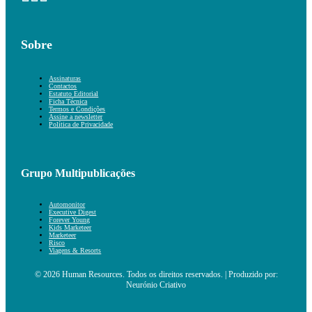
Sobre
Assinaturas
Contactos
Estatuto Editorial
Ficha Técnica
Termos e Condições
Assine a newsletter
Política de Privacidade
Grupo Multipublicações
Automonitor
Executive Digest
Forever Young
Kids Marketeer
Marketeer
Risco
Viagens & Resorts
© 2026 Human Resources. Todos os direitos reservados. | Produzido por:
Neurónio Criativo