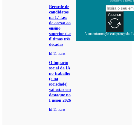
Subscreva e receba 
Recorde de
candidatos
Assinar
na 1.ª fase
de acesso ao
ensino
superior das
A sua informação está protegida. Le
últimas três
décadas
há 11 horas
O impacto
social da IA
no trabalho
(e na
sociedade)
vai estar em
destaque no
Fusion 2026
há 11 horas