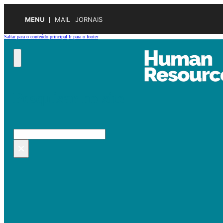
MENU
MAIL
JORNAIS
Saltar para o conteúdo principal
Ir para o footer
Pesquisar no site
Pesquisar
×