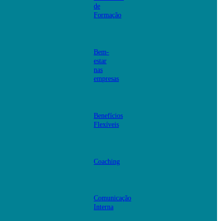
de
Formação
Bem-
estar
nas
empresas
Benefícios
Flexíveis
Coaching
Comunicação
Interna