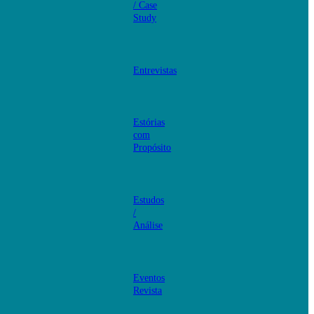
/ Case
Study
Entrevistas
Estórias
com
Propósito
Estudos
/
Análise
Eventos
Revista