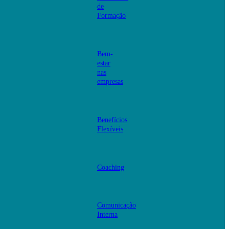
de
Formação
Bem-
estar
nas
empresas
Benefícios
Flexíveis
Coaching
Comunicação
Interna