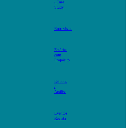
/ Case
Study
Entrevistas
Estórias
com
Propósito
Estudos
/
Análise
Eventos
Revista