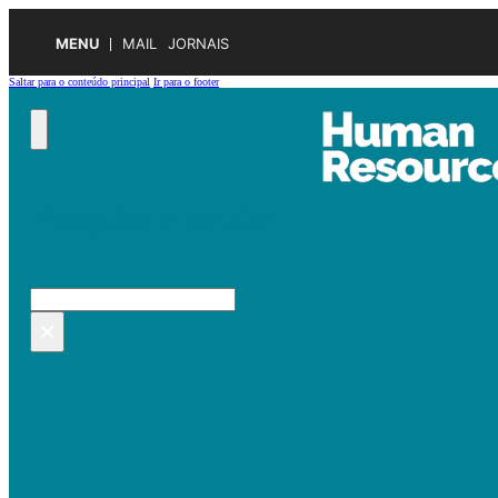
MENU
MAIL
JORNAIS
Saltar para o conteúdo principal
Ir para o footer
Pesquisar no site
Pesquisar
×