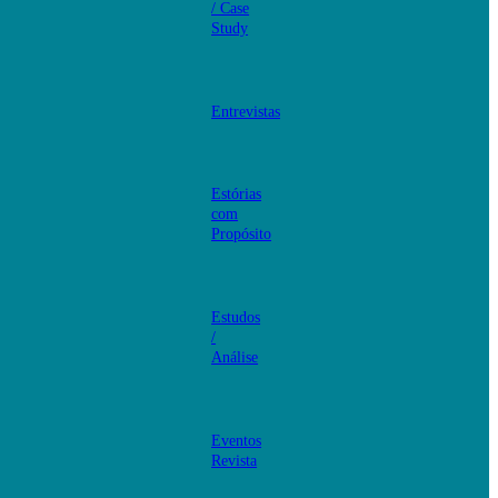
/ Case
Study
Entrevistas
Estórias
com
Propósito
Estudos
/
Análise
Eventos
Revista