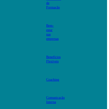
de
Formação
Bem-
estar
nas
empresas
Benefícios
Flexíveis
Coaching
Comunicação
Interna