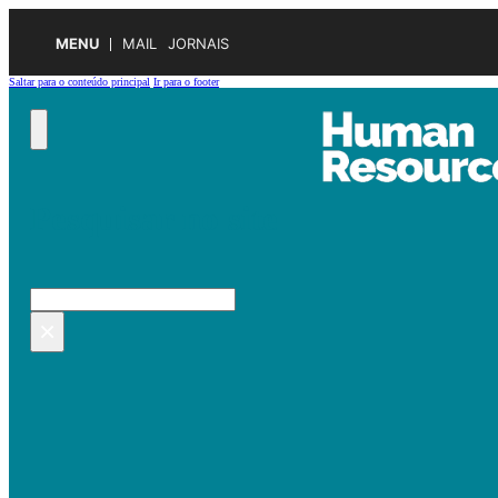
MENU
MAIL
JORNAIS
Saltar para o conteúdo principal
Ir para o footer
Pesquisar no site
Pesquisar
×