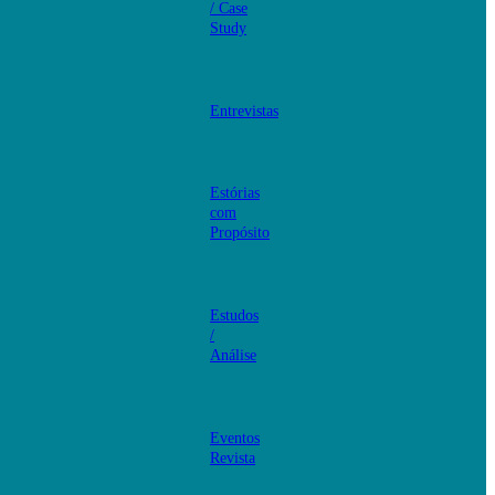
/ Case
Study
Entrevistas
Estórias
com
Propósito
Estudos
/
Análise
Eventos
Revista