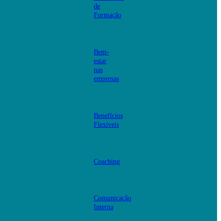
de
Formação
Bem-
estar
nas
empresas
Benefícios
Flexíveis
Coaching
Comunicação
Interna