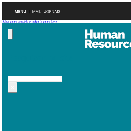
MENU
MAIL
JORNAIS
Saltar para o conteúdo principal
Ir para o footer
Pesquisar no site
Pesquisar
×