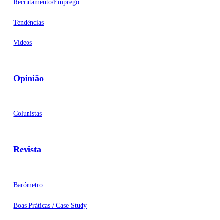
Recrutamento/Emprego
Tendências
Videos
Opinião
Colunistas
Revista
Barómetro
Boas Práticas / Case Study