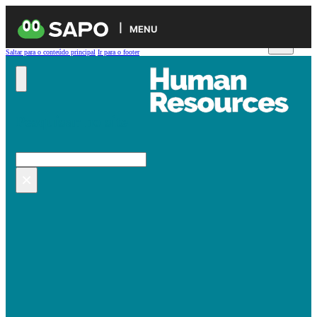
MENU
Saltar para o conteúdo principal
Ir para o footer
Pesquisar no site
Pesquisar
×