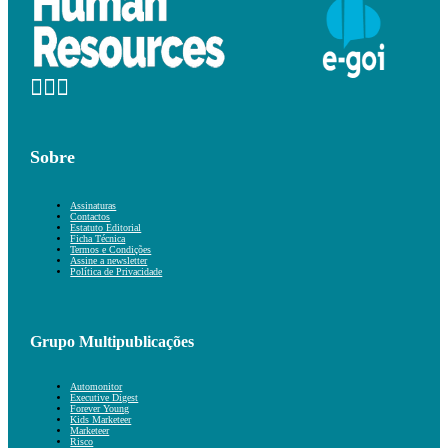
Sobre
Assinaturas
Contactos
Estatuto Editorial
Ficha Técnica
Termos e Condições
Assine a newsletter
Política de Privacidade
Grupo Multipublicações
Automonitor
Executive Digest
Forever Young
Kids Marketeer
Marketeer
Risco