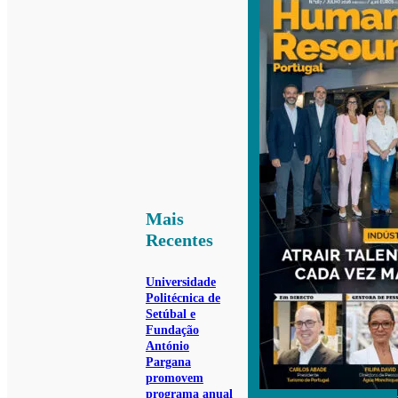
Mais
Recentes
Universidade
Politécnica de
Setúbal e
Fundação
António
Pargana
promovem
programa anual