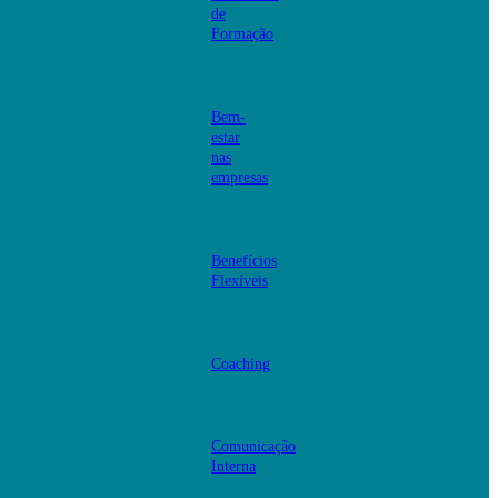
de
Formação
Bem-
estar
nas
empresas
Benefícios
Flexíveis
Coaching
Comunicação
Interna