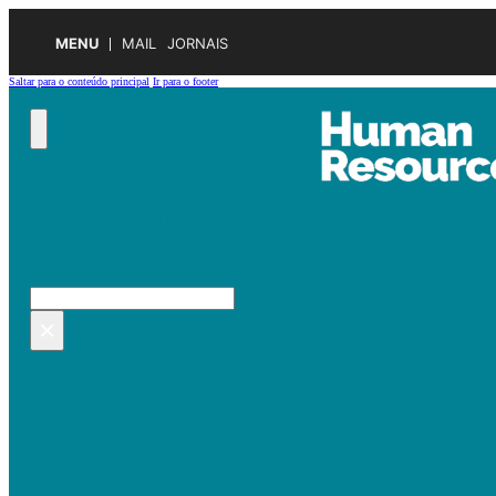
MENU
MAIL
JORNAIS
Saltar para o conteúdo principal
Ir para o footer
Pesquisar no site
Pesquisar
×