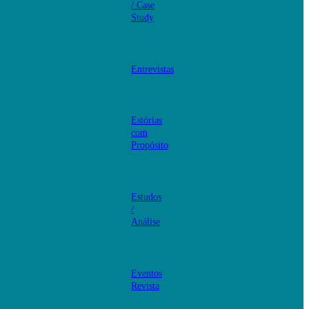
/ Case
Study
Entrevistas
Estórias
com
Propósito
Estudos
/
Análise
Eventos
Revista