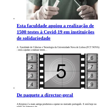
Esta faculdade apoiou a realização de
1500 testes à Covid-19 em instituições
de solidariedade
A Faculdade de Ciências e Tecnologia da Universidade Nova de Lisboa (FCT NOVA)
- está a ajudar a realizar testes…
De paquete a director-geral
A Krypton é a mais antiga produtora a operar no mercado português. E está hoje no
pódio da liderança de…