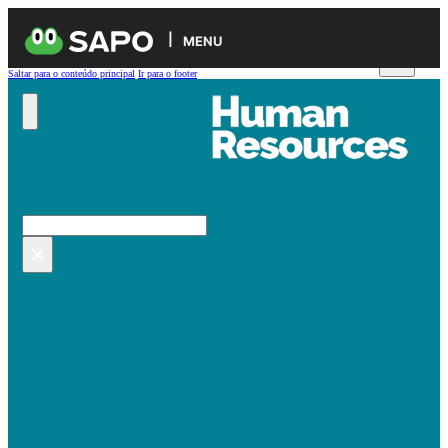
MENU
Saltar para o conteúdo principal
Ir para o footer
Pesquisar no site
Pesquisar
×