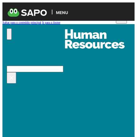
MENU
Saltar para o conteúdo principal
Ir para o footer
Pesquisar no site
Pesquisar
×