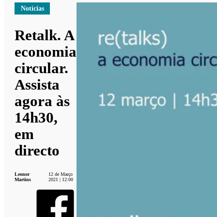
Notícias
Retalk. A
economia
circular.
Assista
agora às
14h30,
em
directo
Leonor
12 de Março
Martins
2021 | 12:00