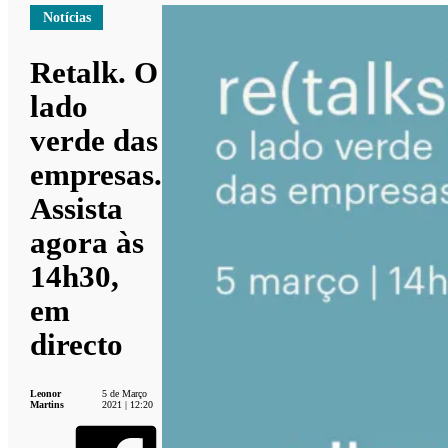
Notícias
Retalk. O
lado
verde das
empresas.
Assista
agora às
14h30,
em
directo
Leonor
5 de Março
Martins
2021 | 12:20