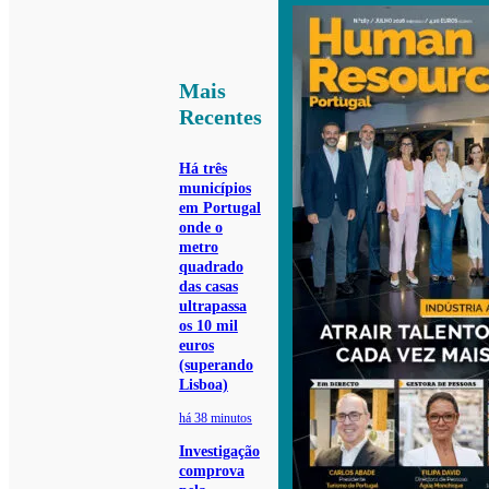
Mais
Recentes
Há três
municípios
em Portugal
onde o
metro
quadrado
das casas
ultrapassa
os 10 mil
euros
(superando
Lisboa)
há 38 minutos
Investigação
comprova