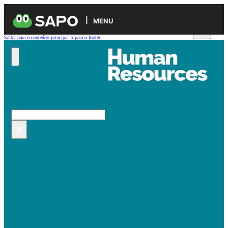
MENU
Saltar para o conteúdo principal
Ir para o footer
Pesquisar no site
Pesquisar
×