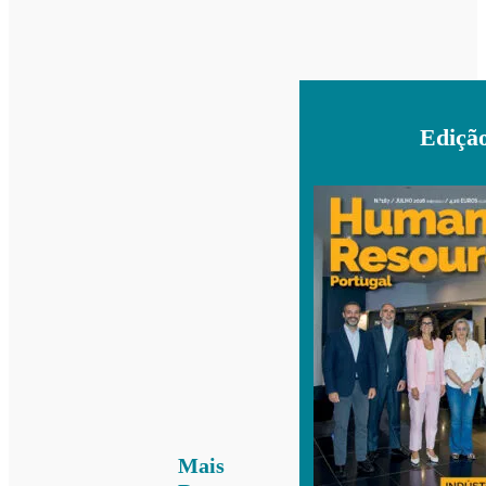
Ediçã
Mais