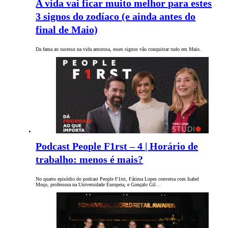
A vida vai ficar muito melhor para estes
3 signos do zodíaco (e ainda antes do
final de Maio)
Da fama ao sucesso na vida amorosa, esses signos vão conquistar tudo em Maio.
Podcast People F1rst – 4 | Horário de
trabalho: menos é mais?
No quarto episódio do podcast People F1rst, Fátima Lopes conversa com Isabel
Moço, professora na Universidade Europeia, e Gonçalo Gil…