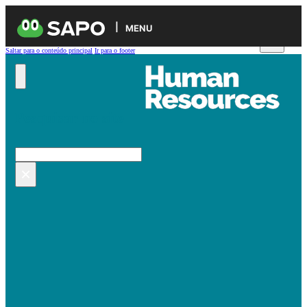
MENU
Saltar para o conteúdo principal
Ir para o footer
Pesquisar no site
Pesquisar
×