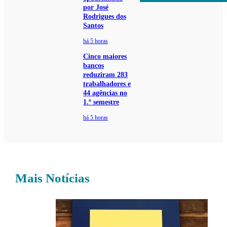
por José
Rodrigues dos
Santos
há 5 horas
Cinco maiores
bancos
reduziram 283
trabalhadores e
44 agências no
1.º semestre
há 5 horas
Mais Notícias