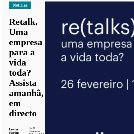
Notícias
Retalk.
Uma
empresa
para a
vida
toda?
Assista
amanhã,
em
directo
25 de
Leonor
Fevereiro
Martins