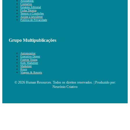
Assinaturas
Contactos
Estatuto Editorial
Ficha Técnica
Termos e Condições
Assine a newsletter
Política de Privacidade
Grupo Multipublicações
Automonitor
Executive Digest
Forever Young
Kids Marketeer
Marketeer
Risco
Viagens & Resorts
© 2026 Human Resources. Todos os direitos reservados. | Produzido por:
Neurónio Criativo