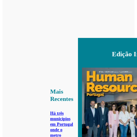
Edição 
Mais
Recentes
Há três
municípios
em Portugal
onde o
metro