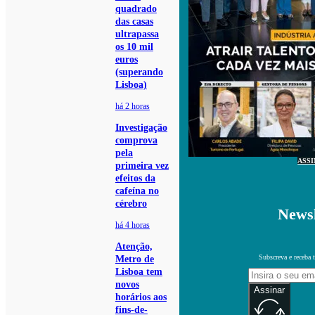
quadrado
das casas
ultrapassa
os 10 mil
euros
(superando
Lisboa)
há 2 horas
Investigação
comprova
pela
ASS
primeira vez
efeitos da
cafeína no
cérebro
Newsl
há 4 horas
Atenção,
Subscreva e receba 
Metro de
Lisboa tem
novos
Assinar
horários aos
fins-de-