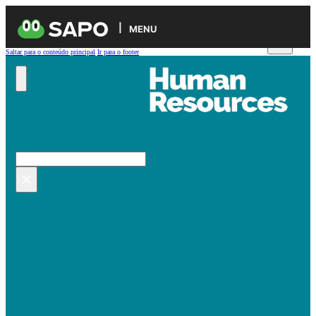
MENU
Saltar para o conteúdo principal
Ir para o footer
Pesquisar no site
Pesquisar
×