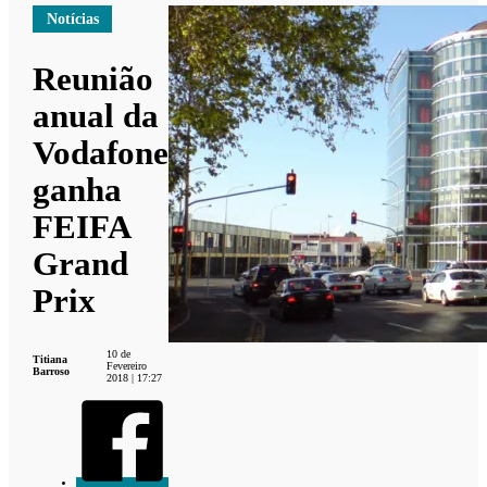
Notícias
Reunião
anual da
Vodafone
ganha
FEIFA
Grand
Prix
10 de
Titiana
Fevereiro
Barroso
2018 | 17:27