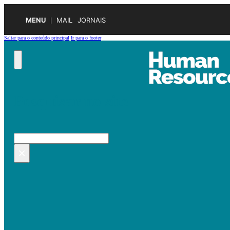
MENU
MAIL
JORNAIS
Saltar para o conteúdo principal
Ir para o footer
Pesquisar no site
Pesquisar
×