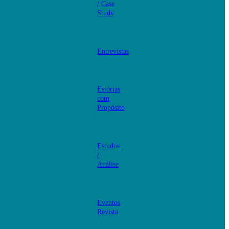
/ Case
Study
Entrevistas
Estórias
com
Propósito
Estudos
/
Análise
Eventos
Revista