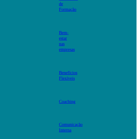
de
Formação
Bem-
estar
nas
empresas
Benefícios
Flexíveis
Coaching
Comunicação
Interna