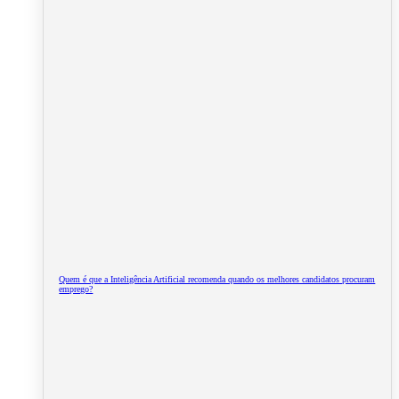
Quem é que a Inteligência Artificial recomenda quando os melhores candidatos procuram
emprego?