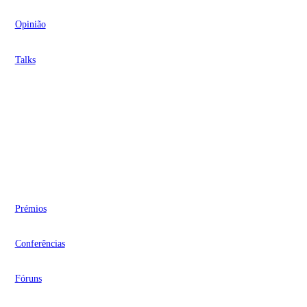
Opinião
Talks
Videocasts
Eventos
Prémios
Conferências
Fóruns