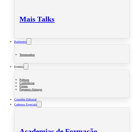
Mais Talks
Barómetro
Testemunhos
Eventos
Prémios
Conferências
Fóruns
Pequenos-Almoços
Conselho Editorial
Cadernos Especiais
Academias de Formação