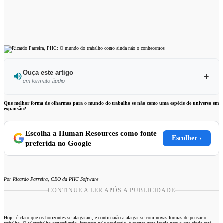
Ouça este artigo
em formato áudio
Ouvir este artigo
Que melhor forma de olharmos para o mundo do trabalho se não como uma espécie de universo em
expansão?
Escolha a Human Resources como fonte
Escolher ›
preferida no Google
Por Ricardo Parreira, CEO da PHC Software
CONTINUE A LER APÓS A PUBLICIDADE
Hoje, é claro que os horizontes se alargaram, e continuarão a alargar-se com novas formas de pensar o
trabalho. O teletrabalho generalizado, imposto pela pandemia, é apenas uma janela para o que ainda está