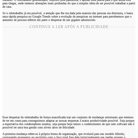
para chegar, onde teremos alterações mais profundas do que a simples ideia de ser possível trabalhar a partir
de casa.
Se o teletrabalho já era possível, a atenção que lhe era dada pela maioria das pessoas era diminuta, e basta
uma rápida pesquisa no Google Trends sobre a evolução de pesquisas na internet para percebermos que o
aumento de procura reflecte em parte o despertar de um gigante adormecido.
CONTINUE A LER APÓS A PUBLICIDADE
Esse despertar do teletrabalho de forma massificada traz um conjunto de mudanças estruturais que teremos
de ter em conta para conseguirmos adaptar as nossas empresas à maior produtividade possível. Seja porque
a expectativa dos colaboradores mudou, seja porque hoje temos o conhecimento de que sem software não é
possível ter uma boa gestão com níveis altos de felicidade.
A primeira mudança refere-se à própria forma de organização, que evoluirá para um modelo híbrido,
conjugando momentos no escritório com o foco total fora dele (principalmente nas tarefas exigem o