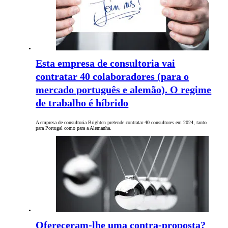
Esta empresa de consultoria vai
contratar 40 colaboradores (para o
mercado português e alemão). O regime
de trabalho é híbrido
A empresa de consultoria Brighten pretende contratar 40 consultores em 2024, tanto
para Portugal como para a Alemanha.
Ofereceram-lhe uma contra-proposta?