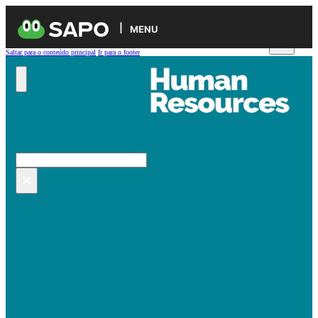
MENU
Saltar para o conteúdo principal
Ir para o footer
Pesquisar no site
Pesquisar
×