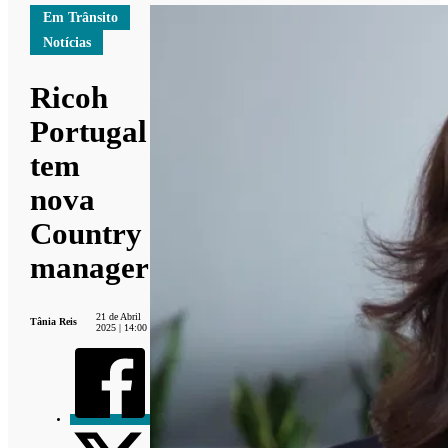
Em Trânsito
Notícias
Ricoh
Portugal
tem
nova
Country
manager
21 de Abril
Tânia Reis
2025 | 14:00