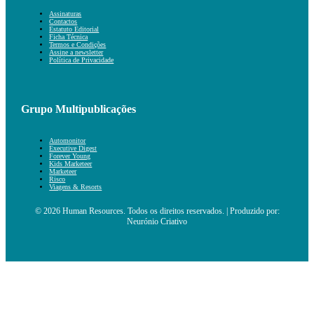
Assinaturas
Contactos
Estatuto Editorial
Ficha Técnica
Termos e Condições
Assine a newsletter
Política de Privacidade
Grupo Multipublicações
Automonitor
Executive Digest
Forever Young
Kids Marketeer
Marketeer
Risco
Viagens & Resorts
© 2026 Human Resources. Todos os direitos reservados. | Produzido por:
Neurónio Criativo