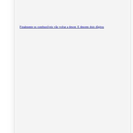
Finalmente os combustíveis vão voltar a descer. E descem dois dígitos