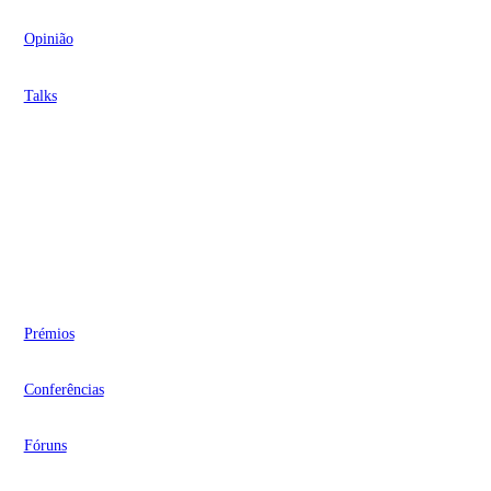
Opinião
Talks
Videocasts
Eventos
Prémios
Conferências
Fóruns