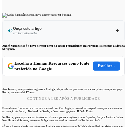
Ouça este artigo
em formato áudio
Ouvir este artigo
André Vasconcelos é o novo director-geral da Roche Farmacêutica em Portugal, sucedendo a Simona
Skerjanec.
Escolha a Human Resources como fonte
Escolher ›
preferida no Google
Aos 44 anos, o responsável regressa a Portugal, depois de um percurso por vários países, sempre no grupo
Roche, onde está há 17 anos.
CONTINUE A LER APÓS A PUBLICIDADE
Formado em Bioquímica e com um mestrado em Oncologia, o novo director-geral começou a sua carreira
no coração do Serviço Nacional de Saúde, a fazer investigação no IPO do Porto.
Na Roche, passou por várias funções em diversos países e regiões, como Espanha, Suíça e América Latina.
Nos últimos dois anos, esteve na Bulgária enquanto director-geral da Roche, em Sófia.
«É com imensa alegria que volto para Portugal e que tenho a possibilidade de retribuir ao sistema que me