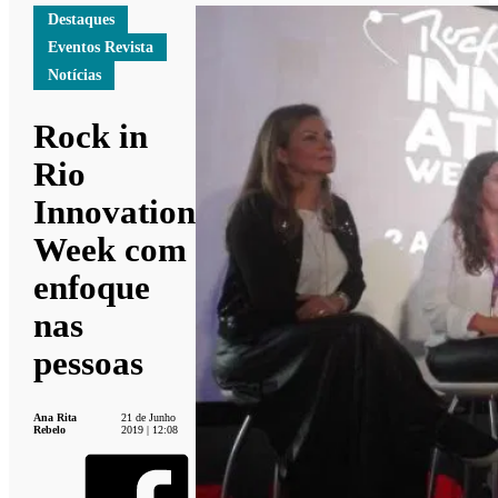
Destaques
Eventos Revista
Notícias
Rock in
Rio
Innovation
Week com
enfoque
nas
pessoas
Ana Rita
21 de Junho
Rebelo
2019 | 12:08