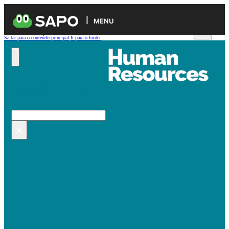
MENU
Saltar para o conteúdo principal
Ir para o footer
Pesquisar no site
Pesquisar
×