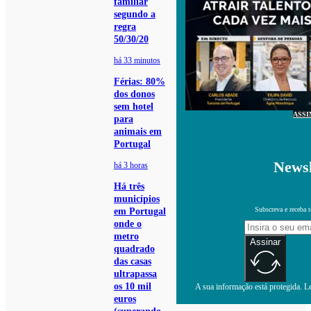
familiar
segundo a
regra
50/30/20
há 33 minutos
Férias: 80%
dos donos
sem hotel
ASSI
para
animais em
Portugal
Newsl
há 3 horas
Há três
municípios
Subscreva e receba 
em Portugal
onde o
metro
Assinar
quadrado
das casas
ultrapassa
os 10 mil
A sua informação está protegida. Le
euros