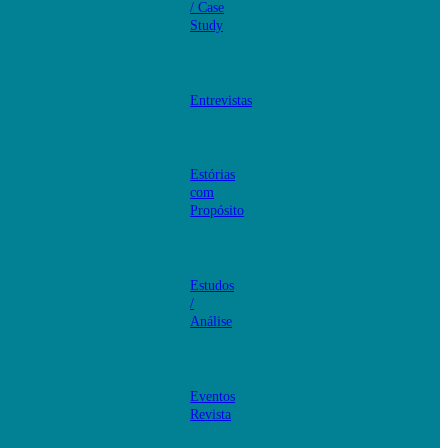
/ Case
Study
Entrevistas
Estórias
com
Propósito
Estudos
/
Análise
Eventos
Revista