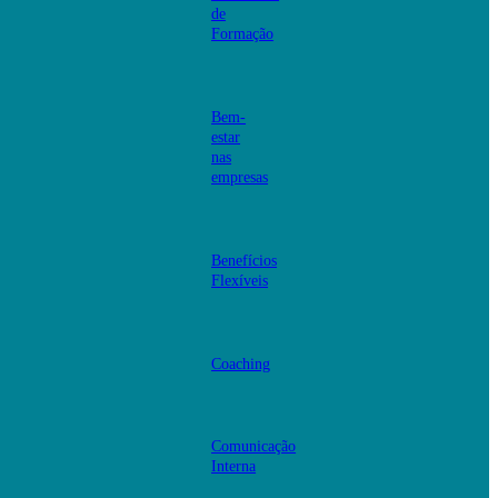
de
Formação
Bem-
estar
nas
empresas
Benefícios
Flexíveis
Coaching
Comunicação
Interna