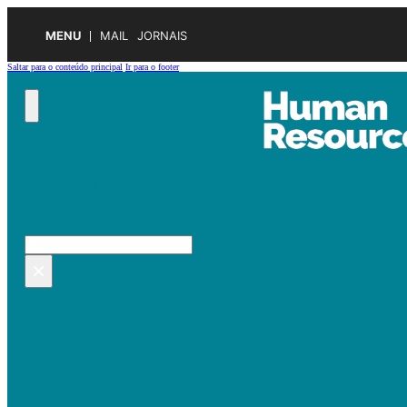
MENU
MAIL
JORNAIS
Saltar para o conteúdo principal
Ir para o footer
Pesquisar no site
Pesquisar
×