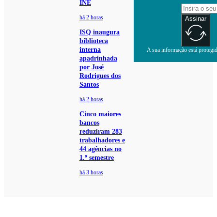
INE
há 2 horas
Assinar
ISQ inaugura
biblioteca
interna
A sua informação está protegida
apadrinhada
por José
Rodrigues dos
Santos
há 2 horas
Cinco maiores
bancos
reduziram 283
trabalhadores e
44 agências no
1.º semestre
há 3 horas