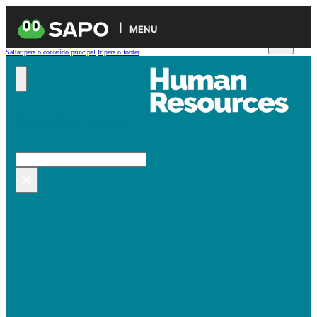
MENU
Saltar para o conteúdo principal
Ir para o footer
Pesquisar no site
Pesquisar
×