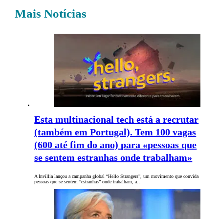
Mais Notícias
Esta multinacional tech está a recrutar
(também em Portugal). Tem 100 vagas
(600 até fim do ano) para «pessoas que
se sentem estranhas onde trabalham»
A Invillia lançou a campanha global “Hello Strangers”, um movimento que convida
pessoas que se sentem “estranhas” onde trabalham, a…