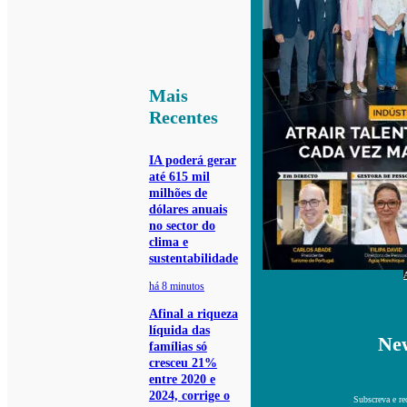
Mais
Recentes
IA poderá gerar
até 615 mil
milhões de
dólares anuais
no sector do
clima e
sustentabilidade
há 8 minutos
Afinal a riqueza
líquida das
New
famílias só
cresceu 21%
entre 2020 e
2024, corrige o
Subscreva e re