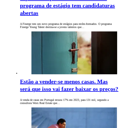
programa de estágio tem candidaturas
abertas
A Finerge tem um novo programa de estágios para recém-formados. O programa
Finerge Young Talent destina-se a jovens talentos que…
Estão a vender-se menos casas. Mas
será que isso vai fazer baixar os preços?
A venda de casas em Portugal recuou 17% em 2023, para 131 mil, segundo a
consultora Worx Real Estate que…