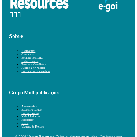
Sobre
Assinaturas
Contactos
Estatuto Editorial
Ficha Técnica
Termos e Condições
Assine a newsletter
Política de Privacidade
Grupo Multipublicações
Automonitor
Executive Digest
Forever Young
Kids Marketeer
Marketeer
Risco
Viagens & Resorts
© 2026 Human Resources. Todos os direitos reservados. | Produzido por: