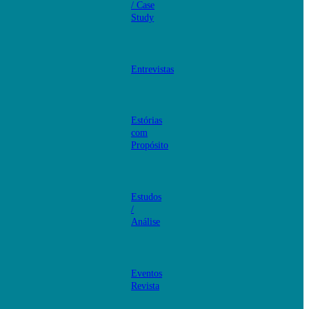
/ Case
Study
Entrevistas
Estórias
com
Propósito
Estudos
/
Análise
Eventos
Revista