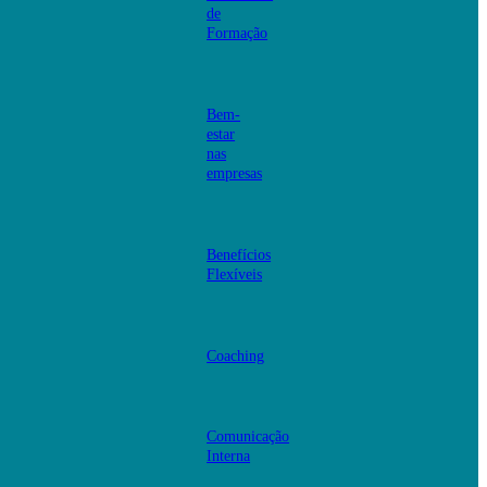
de
Formação
Bem-
estar
nas
empresas
Benefícios
Flexíveis
Coaching
Comunicação
Interna