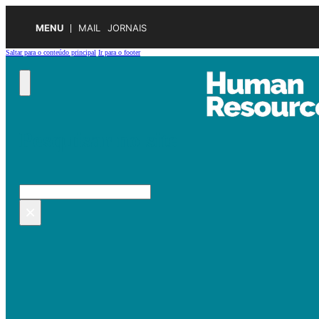
MENU
MAIL
JORNAIS
Saltar para o conteúdo principal
Ir para o footer
Pesquisar no site
Pesquisar
×