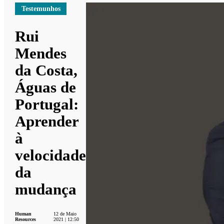
Testemunhos
Rui
Mendes
da Costa,
Águas de
Portugal:
Aprender
à
velocidade
da
mudança
Human
12 de Maio
Resources
2021 | 12:50