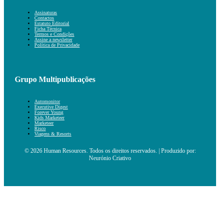
Assinaturas
Contactos
Estatuto Editorial
Ficha Técnica
Termos e Condições
Assine a newsletter
Política de Privacidade
Grupo Multipublicações
Automonitor
Executive Digest
Forever Young
Kids Marketeer
Marketeer
Risco
Viagens & Resorts
© 2026 Human Resources. Todos os direitos reservados. | Produzido por:
Neurónio Criativo