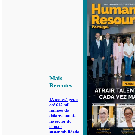
Mais
Recentes
IA poderá gerar
até 615 mil
milhões de
dólares anuais
no sector do
clima e
sustentabilidade