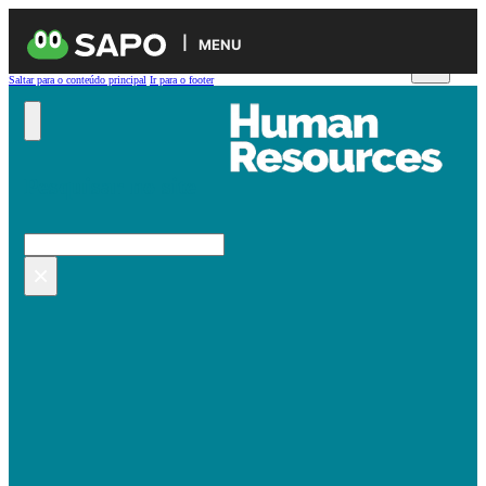
MENU
Saltar para o conteúdo principal
Ir para o footer
Pesquisar no site
Pesquisar
×