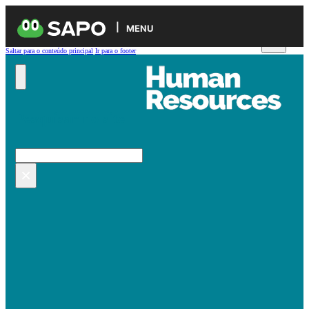
MENU
Saltar para o conteúdo principal
Ir para o footer
Pesquisar no site
Pesquisar
×