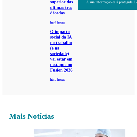
superior das
A sua informação está protegida. Le
últimas três
décadas
há 4 horas
O impacto
social da IA
no trabalho
(e na
sociedade)
vai estar em
destaque no
Fusion 2026
há 5 horas
Mais Notícias