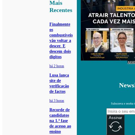
Mais
Recentes
Finalmente
os
combustíveis
vão voltar a
descer. E
descem dois
dígitos
ASS
há 2 horas
Lusa lança
site de
Newsl
verificação
de factos
há 3 horas
Subscreva e receba 
Recorde de
candidatos
Assinar
na 1.ª fase
de acesso ao
ensino